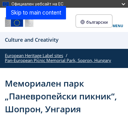
Официален уебсайт на ЕС
Skip to main content
български
MENU
Culture and Creativity
European Heritage Label sites
Pan-European Picnic Memorial Park, Sopron, Hungary
Мемориален парк
„Паневропейски пикник“,
Шопрон, Унгария