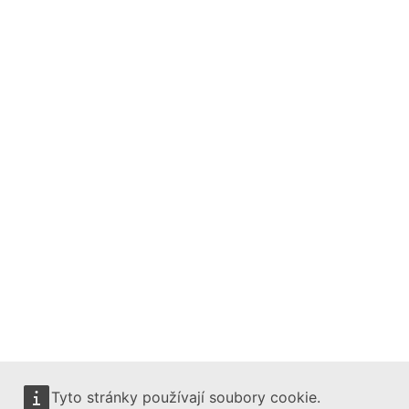
Creative Europe on Instagram
Creative Europe on X
Follow the European Commission
Mastodon
LinkedIn
Bluesky
Facebook
Youtube
Tyto stránky používají soubory cookie.