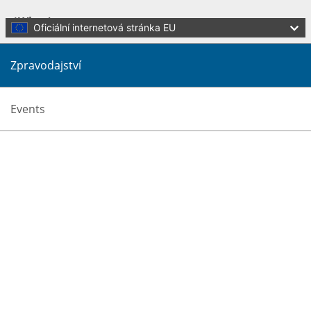
Skip to main content
What's new
Oficiální internetová stránka EU
Zpravodajství
Events
Přeložit tuto stránku
Menu
Culture and Creativity
Zavřít
You are here:
Home
What's new
News