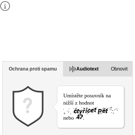
PV tomto formuláři neklaďte otázky ani nezadávejte
osobní údaje.
Chcete-li se na něco zeptat, použijte prosím
kontaktní
formulář
na těchto stránkách.
1. Je podle vás tato stránka užitečná?
Yes
Yes but
No
Ochrana proti spamu
Audiotext
Obnovit
Umístěte posuvník na
nižší z hodnot
nebo
.