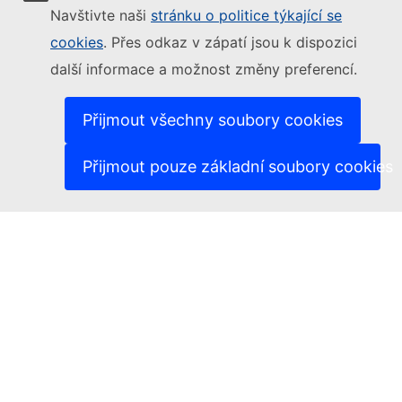
Other networks
Navštivte naši
stránku o politice týkající se
Contact
cookies
. Přes odkaz v zápatí jsou k dispozici
další informace a možnost změny preferencí.
Report an IT vulnerability
Languages on our websites
Cookies
Privacy policy
Přijmout všechny soubory cookies
Legal notice
Přijmout pouze základní soubory cookies