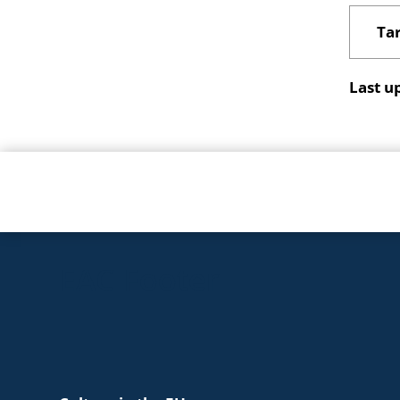
Tar
Last u
EAC Footer