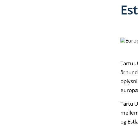
Es
Tartu U
århundr
oplysni
europæ
Tartu U
mellem 
og Estl