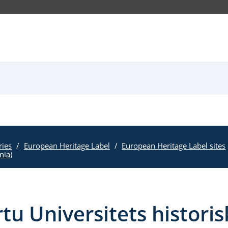
ries
European Heritage Label
European Heritage Label sites
nia)
rtu Universitets histori