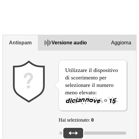
1. Hai trovato utile questa pagina?
Yes
Yes but
No
Antispam
Versione audio
Aggiorna
Utilizzare il dispositivo
di scorrimento per
selezionare il numero
meno elevato:
o
.
Hai selezionato:
0