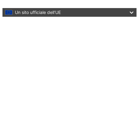
Skip to main content
Un sito ufficiale dell’UE
Language:
italiano
Menu
Culture and Creativity
Chiudi
You are here:
Home
Cultural heritage
Initiatives and success stories