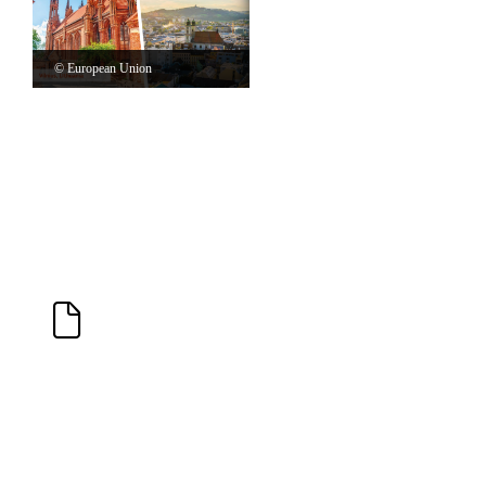
© European Union
The programme centred on the three themes of industry,
culture and nature. Linz 2009 had a focus on quality and
innovation in cultural activities, aiming to align the artistic
scene with competition, quality and international standards.
Ataskaitos
Final Evaluation Report - European Capitals of
Culture 2009
English
(PDF - 22.39 KB - 105 pages)
Download