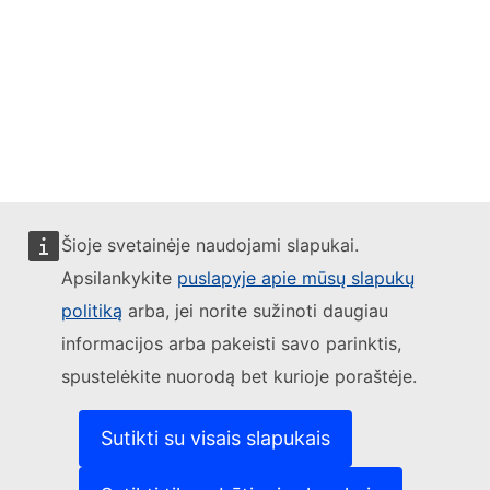
Other networks
Contact
Report an IT vulnerability
Languages on our websites
Cookies
Privacy policy
Legal notice
Šioje svetainėje naudojami slapukai.
Apsilankykite
puslapyje apie mūsų slapukų
politiką
arba, jei norite sužinoti daugiau
informacijos arba pakeisti savo parinktis,
spustelėkite nuorodą bet kurioje poraštėje.
Sutikti su visais slapukais