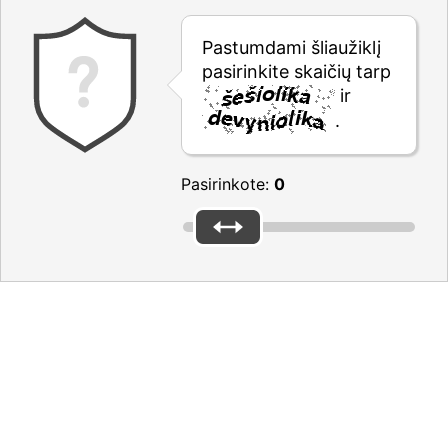
Pastumdami šliaužiklį
pasirinkite skaičių tarp
ir
.
Pasirinkote:
0
Please reply to the questions above to submit the form
Please don’t forget the captcha
Thanks for your feedback