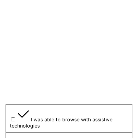
14 November 2025
Give your feedback about this page
Šioje formoje nerašykite jokių klausimų ir asmens
duomenų.
Jeigu norite užduoti klausimą, naudokitės šioje
svetainėje pateikiama
Kontaktine forma
.
1. Ar šis puslapis buvo naudingas?
Yes
Yes but
No
Koks aspektas buvo naudingas?
I was able to browse with assistive
technologies