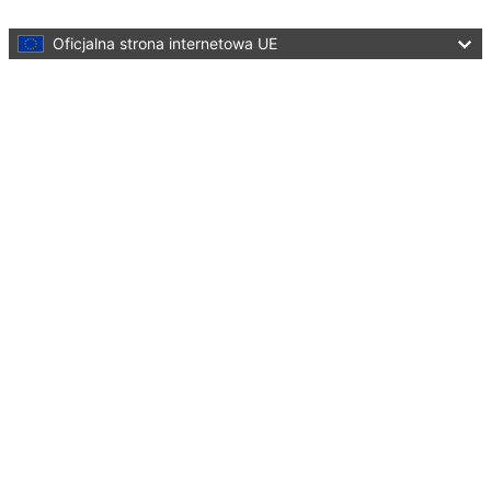
Skip to main content
Oficjalna strona internetowa UE
Language:
polski
Menu
Culture and Creativity
Zamknij
You are here:
Home
Cultural heritage
Initiatives and success stories