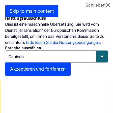
Offizielle Website der EU
Schließen
Skip to main content
Diese Seite
Haftungsausschluss
übersetzen
MENU
Dies ist eine maschinelle Übersetzung. Sie wird vom
Dienst „eTranslation“ der Europäischen Kommission
Culture and Creativity
bereitgestellt, um Ihnen das Verständnis dieser Seite zu
erleichtern.
Bitte lesen Sie die Nutzungsbedingungen.
Sprache auswählen
Culture in cities and regions
Designated Capitals of Culture
Akzeptieren und fortfahren
Designated European
Capitals of Culture
European Capitals of Culture already designated: