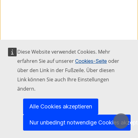
2002
Bruges and Salamanca
Diese Website verwendet Cookies. Mehr
2002 European Capitals of Culture in Belgium
erfahren Sie auf unserer
oder
Cookies-Seite
and Spain.
über den Link in der Fußzeile. Über diesen
Link können Sie auch Ihre Einstellungen
See capitals for 2002
ändern.
Alle Cookies akzeptieren
Nur unbedingt notwendige Cookies akzept