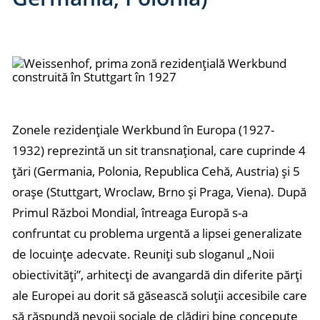
Zonele rezidențiale Werkbund în Europa (1927-
1932) reprezintă un sit transnațional, care cuprinde 4
țări (Germania, Polonia, Republica Cehă, Austria) și 5
orașe (Stuttgart, Wroclaw, Brno și Praga, Viena). După
Primul Război Mondial, întreaga Europă s-a
confruntat cu problema urgentă a lipsei generalizate
de locuințe adecvate. Reuniți sub sloganul „Noii
obiectivități”, arhitecți de avangardă din diferite părți
ale Europei au dorit să găsească soluții accesibile care
să răspundă nevoii sociale de clădiri bine concepute