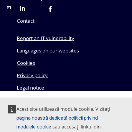
Mastodon
LinkedIn
Bluesky
Facebook
Youtube
Other networks
Contact
Report an IT vulnerability
Languages on our websites
Cookies
Privacy policy
Legal notice
Acest site utilizează module cookie. Vizitați
pagina noastră dedicată politicii privind
sau accesați linkul din
modulele cookie