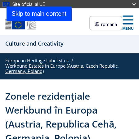
Site oficial al UE
Skip to main content
română
MENU
Culture and Creativity
European Heritage Label sites
Werkbund Estates in Europe (Austria, Czech Republic,
Germany, Poland)
Zonele rezidențiale
Werkbund în Europa
(Austria, Republica Cehă,
Germania, Polonia)