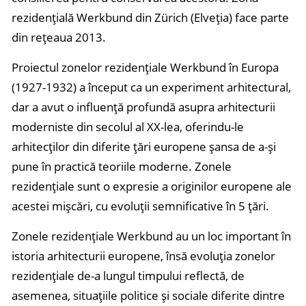
rezidențială Werkbund din Zürich (Elveția) face parte
din rețeaua 2013.
Proiectul zonelor rezidențiale Werkbund în Europa
(1927-1932) a început ca un experiment arhitectural,
dar a avut o influență profundă asupra arhitecturii
moderniste din secolul al XX-lea, oferindu-le
arhitecților din diferite țări europene șansa de a-și
pune în practică teoriile moderne. Zonele
rezidențiale sunt o expresie a originilor europene ale
acestei mișcări, cu evoluții semnificative în 5 țări.
Zonele rezidențiale Werkbund au un loc important în
istoria arhitecturii europene, însă evoluția zonelor
rezidențiale de-a lungul timpului reflectă, de
asemenea, situațiile politice și sociale diferite dintre