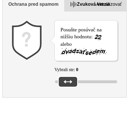
Ochrana pred spamom
Zvuková verzia
Aktualizovať
Posuňte posúvač na
nižšiu hodnotu:
alebo
.
Vybrali ste:
0
Please reply to the questions above to submit the form
Please don’t forget the captcha