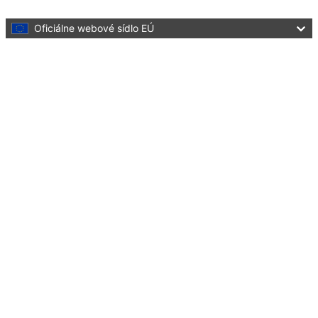
Skip to main content
Oficiálne webové sídlo EÚ
Language:
slovenčina
Menu
Culture and Creativity
Zatvoriť
You are here:
Home
Cultural heritage
Initiatives and success stories