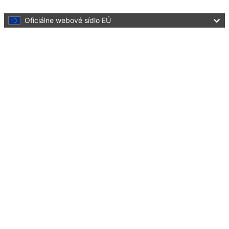
Skip to main content
Oficiálne webové sídlo EÚ
Language:
slovenčina
Menu
Culture and Creativity
Zatvoriť
You are here:
Home
Funding