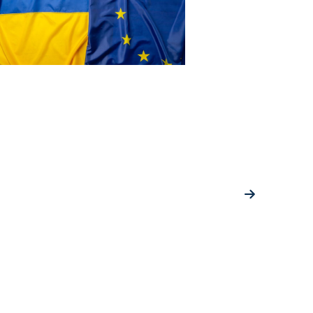
Podpora ľudí postihnutých inváziou Ruska na
Ukrajinu
Európska komisia je v týchto mimoriadne náročných časoch
odhodlaná podporovať ukrajinský ľud a poskytovať mu všetku
dostupnú pomoc v kultúrnych a kreatívnych sektoroch a v ďalších
oblastiach.
Oboznámte sa s tým, ako EÚ podporuje Ukrajinu
Prípadové štúdie
Prečítajte si o projektoch, ktoré už využili možnosti financovania
EÚ dostupné v rokoch 2014 – 2020.