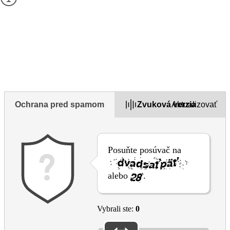
osobné údaje.
Ak sa chcete na niečo opýtať, použite
kontaktný formulár
uvedený na tejto stránke.
1. Považujete túto stránku za užitočnú?
Yes
Yes but
No
Ochrana pred spamom
Zvuková verzia
Aktualizovať
Posuňte posúvač na
alebo
.
Vybrali ste:
0