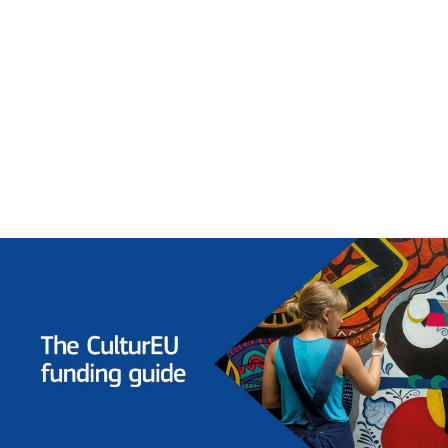
druhu organizácie a podpory, ktorú hľadáte. Výsledky vám umožnia
zúžiť výber zdrojov financovania a výziev na tie, ktoré vám
najlepšie vyhovujú.
Okrem toho budú obsahovať dostupné rozpočty, postup ako podať
žiadosť pre rôzne zdroje financovania a odkaz na konkrétny
program alebo výzvy.