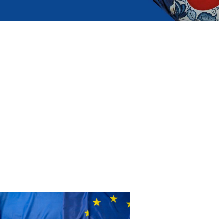
Príručka o financovaní CulturEU
Vhodné možnosti financovania podľa sektora, v ktorom
pracujete, druhu organizácie a podpory, ktorú hľadáte.
Prejsť na príručku o financovaní
CulturEU