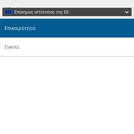
Skip to main content
What's new
Επίσημος ιστότοπος της ΕΕ
Επικαιρότητα
Events
Να μεταφραστεί αυτή η σελίδα
Menu
Culture and Creativity
κλείσιμο
You are here:
Home
What's new
News