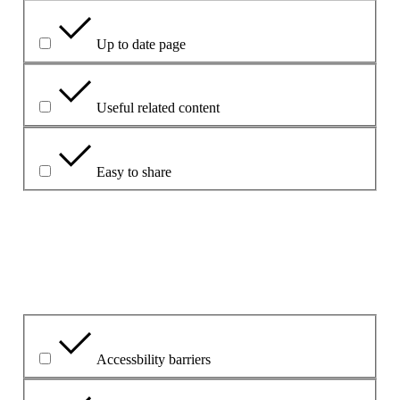
Up to date page
Useful related content
Easy to share
Αιτιολογήστε την επιλογή σας.
Ποιο ήταν το κύριο ζήτημα;
Accessbility barriers