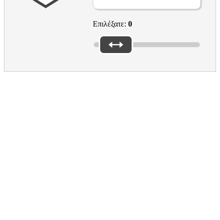
Επιλέξατε:
0
Please reply to the questions above to submit the form
Please don’t forget the captcha
EAC Footer
Culture in the EU
What the EU does for culture
EU support for the cultural and creative sectors
Creative Europe programme
Πολιτιστική κληρονομιά
European Prizes and Initiatives