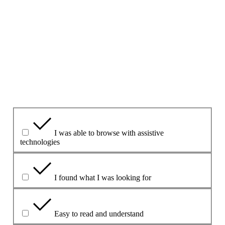
Μην υποβάλετε ερωτήσεις και μην δίνετε προσωπικά
στοιχεία σε αυτή τη φόρμα.
Εάν χρειάζεστε να ρωτήσετε κάτι, χρησιμοποιήστε τη
Φόρμα επικοινωνίας
στον παρόντα ιστότοπο.
1. Βρήκατε χρήσιμη αυτή τη σελίδα;
Yes
Yes but
No
Τι βρήκατε χρήσιμο;
I was able to browse with assistive
technologies
I found what I was looking for
Easy to read and understand