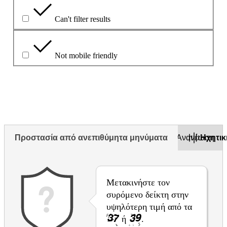
Can't filter results
Not mobile friendly
Περιγράψτε το πρόβλημα στο παρακάτω πλαίσιο
Προστασία από ανεπιθύμητα μηνύματα
Ανανέωση
Ηχητι
Μετακινήστε τον
συρόμενο δείκτη στην
υψηλότερη τιμή από τα
ή
.