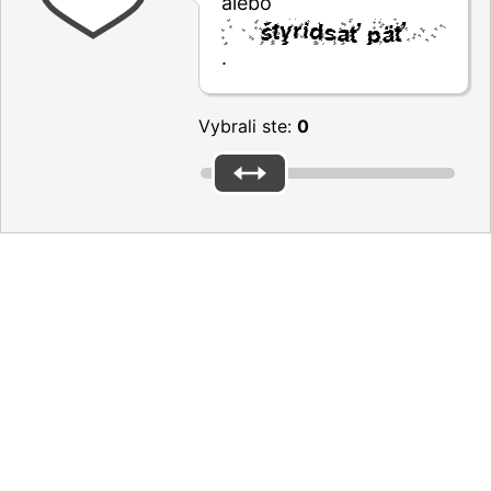
alebo
.
Vybrali ste:
0
Please reply to the questions above to submit the form
Please don’t forget the captcha
Thanks for your feedback
Ďakujeme vám za spätnú väzbu.
Sme radi, že vaša skúsenosť bola pozitívna.