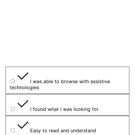
neuvádzajte osobné údaje.
Ak sa chcete na niečo opýtať, použite
kontaktný
formulár
uvedený na tejto stránke.
1. Považujete túto stránku za užitočnú?
Yes
Yes but
No
Čo bolo pre vás prínosom?
I was able to browse with assistive
technologies
I found what I was looking for
Easy to read and understand