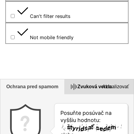
Can't filter results
Not mobile friendly
Opíšte problém v políčku uvedenom nižšie
Ochrana pred spamom
Zvuková verzia
Aktualizovať
Posuňte posúvač na
vyššiu hodnotu: