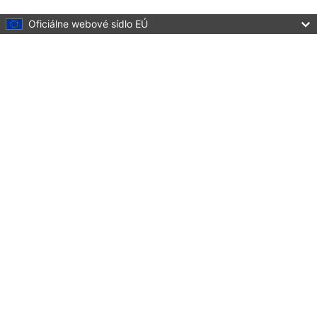
Skip to main content
Oficiálne webové sídlo EÚ
Preložiť túto stránku
Menu
Culture and Creativity
Zatvoriť
You are here:
Home
Creative Europe
Projects