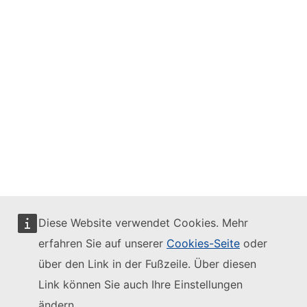
Folgen Sie der Europäischen Kommission
Mastodon
LinkedIn
Bluesky
Facebook
Youtube
Diese Website verwendet Cookies. Mehr
Other networks
erfahren Sie auf unserer
Cookies-Seite
oder
Kontakt
über den Link in der Fußzeile. Über diesen
Link können Sie auch Ihre Einstellungen
Report an IT vulnerability
Languages on our websites
ändern.