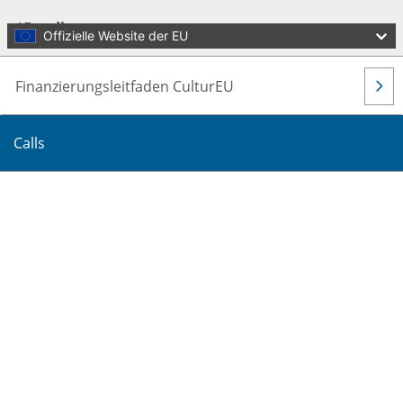
Skip to main content
Funding
Offizielle Website der EU
Finanzierungsleitfaden CulturEU
Calls
Diese Seite übersetzen
Menu
Culture and Creativity
Schließen
You are here:
Startseite
Funding
Calls