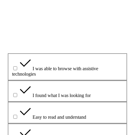
contacto
que se encuentra en este sito.
1. ¿Le ha parecido útil esta página?
Yes
Yes but
No
¿Qué le ha resultado útil?
I was able to browse with assistive
technologies
I found what I was looking for
Easy to read and understand