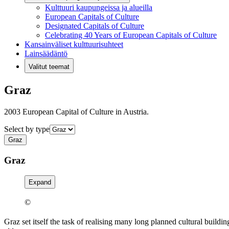
Kulttuuri kaupungeissa ja alueilla
European Capitals of Culture
Designated Capitals of Culture
Celebrating 40 Years of European Capitals of Culture
Kansainväliset kulttuurisuhteet
Lainsäädäntö
Valitut teemat
Graz
2003 European Capital of Culture in Austria.
Select by type
Graz
Graz
Expand
©
Graz set itself the task of realising many long planned cultural buildin