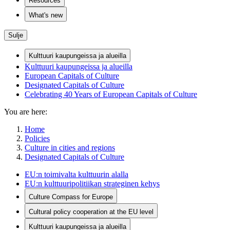
Resources
What's new
Sulje
Kulttuuri kaupungeissa ja alueilla
Kulttuuri kaupungeissa ja alueilla
European Capitals of Culture
Designated Capitals of Culture
Celebrating 40 Years of European Capitals of Culture
You are here:
Home
Policies
Culture in cities and regions
Designated Capitals of Culture
EU:n toimivalta kulttuurin alalla
EU:n kulttuuripolitiikan strateginen kehys
Culture Compass for Europe
Cultural policy cooperation at the EU level
Kulttuuri kaupungeissa ja alueilla