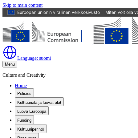
Skip to main content
Euroopan unionin virallinen verkkosivusto
Miten voit olla 
Language:
suomi
Menu
Culture and Creativity
Home
Policies
Kulttuuriala ja luovat alat
Luova Eurooppa
Funding
Kulttuuriperintö