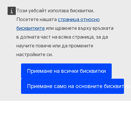
Contact
Този уебсайт използва бисквитки.
Report an IT vulnerability
Посетете нашата
страница относно
бисквитките
или щракнете върху връзката
Languages on our websites
в долната част на всяка страница, за да
Cookies
научите повече или да промените
Privacy policy
настройките си.
Legal notice
Приемане на всички бисквитки
Приемане само на основните бисквитки