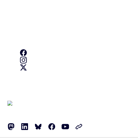
За нас
За ведомството и как да се свържете с нас
Follow us
Creative Europe on Facebook
Creative Europe on Instagram
Creative Europe on X
Suivre la Commission européenne
Mastodon
LinkedIn
Bluesky
Facebook
Youtube
Other networks