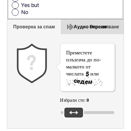
Yes but
No
Проверка за спам
Aудио версия
Опресняване
Преместете
плъзгача до по-
малкото от
числата
или
.
Избрали сте:
0