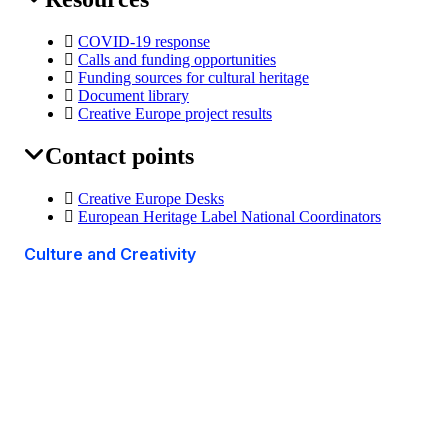
COVID-19 response
Calls and funding opportunities
Funding sources for cultural heritage
Document library
Creative Europe project results
Contact points
Creative Europe Desks
European Heritage Label National Coordinators
Culture and Creativity
This site is managed by the European Commission,
Directorate-General for Education, Youth, Sport and
Culture
Accessibility statement