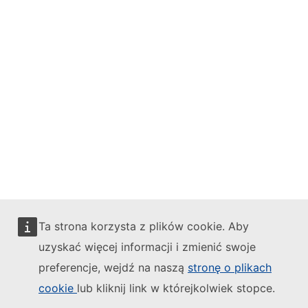
Follow the European Commission
Mastodon
LinkedIn
Bluesky
Facebook
Youtube
Ta strona korzysta z plików cookie. Aby
Other networks
uzyskać więcej informacji i zmienić swoje
Contact
preferencje, wejdź na naszą
stronę o plikach
cookie
lub kliknij link w którejkolwiek stopce.
Report an IT vulnerability
Languages on our websites