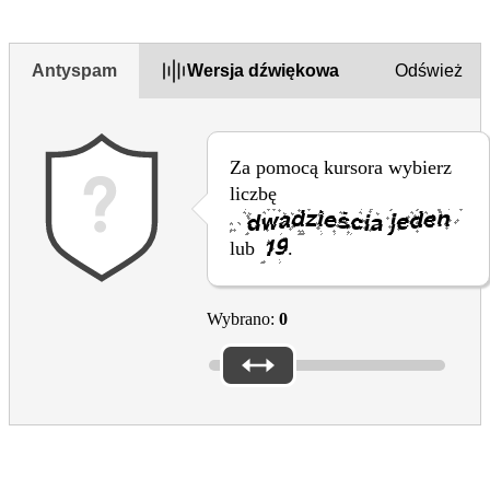
No
Antyspam
Wersja dźwiękowa
Odśwież
Za pomocą kursora wybierz
liczbę
lub
.
Wybrano:
0
Culture in the EU
EAC