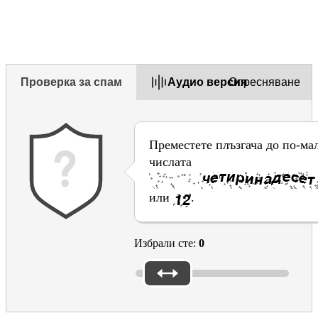
Проверка за спам
Aудио версия
Опресняване
Преместете плъзгача до по-ма
числата
или
.
Избрали сте:
0