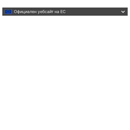
Skip to main content
Официален уебсайт на ЕС
Language:
български
Menu
Culture and Creativity
Затваряне
You are here:
Home
Cultural heritage
Initiatives and success stories