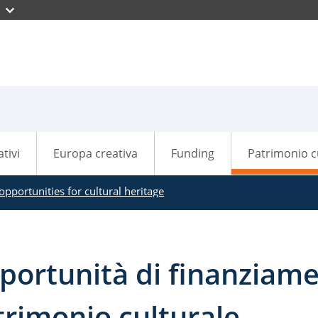
ativi
Europa creativa
Funding
Patrimonio c
pportunities for cultural heritage
portunità di finanziame
trimonio culturale