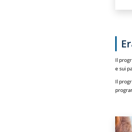
E
Il prog
e sui p
Il prog
program