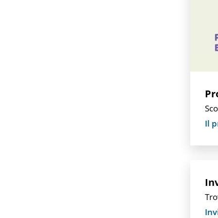
Pr
Sco
Il 
In
Tro
Inv