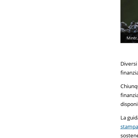
Mintr,
Diversi
finanzi
Chiunqu
finanzi
disponi
La guid
stampa
sostene