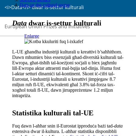
Data on the cultural sector
<i>Data</i> dwar is-settur kulturali
Data
dwar is-settur kulturali
European Union Prizes and Initiatives
Enlarge
L-UE għandha industriji kulturali u kreattivi b’saħħithom.
Dawn mhumiex biss essenzjali għad-diversità kulturali tal-
Ewropa, għat-tisħiħ tal-koeżjoni soċjali u biex jagħmlu
lill-Ewropa aktar attraenti mal-bqija tad-dinja. Huma fost
l-aktar setturi dinamiċi tal-kontinent. Skont iċ-ċifri tal-
Eurostat, l-industriji kulturali u kreattivi jimpjegaw 8.7
miljun ruħ fl-UE, ekwivalenti għal 3.8% tal-forza tax-
xogħol totali fl-UE, dawn jirrappreżentaw 1.2 miljun
intrapriża.
Statistika kulturali tal-UE
Fuq dawn l-aħħar snin il-Eurostat ipproduċa bażi tad-
data
estensiva dwar il-kultura. L-aħħar statistika disponibbli