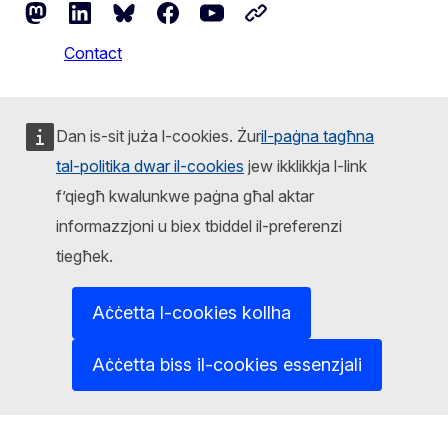
Mastodon
LinkedIn
Bluesky
Facebook
Youtube
Other networks
Contact
Report an IT vulnerability
Dan is-sit juża l-cookies. Żur
il-paġna tagħna
Languages on our websites
tal-politika dwar il-cookies
jew ikklikkja l-link
Cookies
f’qiegħ kwalunkwe paġna għal aktar
informazzjoni u biex tbiddel il-preferenzi
Privacy policy
tiegħek.
Legal notice
Aċċetta l-cookies kollha
Aċċetta biss il-cookies essenzjali