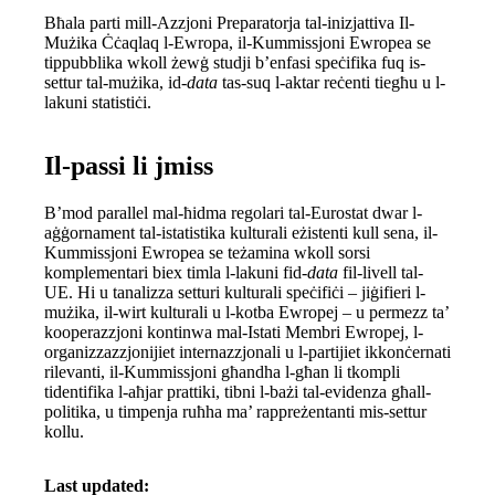
Bħala parti mill-Azzjoni Preparatorja tal-inizjattiva Il-
Mużika Ċċaqlaq l-Ewropa, il-Kummissjoni Ewropea se
tippubblika wkoll żewġ studji b’enfasi speċifika fuq is-
settur tal-mużika, id-
data
tas-suq l-aktar reċenti tiegħu u l-
lakuni statistiċi.
Il-passi li jmiss
B’mod parallel mal-ħidma regolari tal-Eurostat dwar l-
aġġornament tal-istatistika kulturali eżistenti kull sena, il-
Kummissjoni Ewropea se teżamina wkoll sorsi
komplementari biex timla l-lakuni fid-
data
fil-livell tal-
UE. Hi u tanalizza setturi kulturali speċifiċi – jiġifieri l-
mużika, il-wirt kulturali u l-kotba Ewropej – u permezz ta’
kooperazzjoni kontinwa mal-Istati Membri Ewropej, l-
organizzazzjonijiet internazzjonali u l-partijiet ikkonċernati
rilevanti, il-Kummissjoni għandha l-għan li tkompli
tidentifika l-aħjar prattiki, tibni l-bażi tal-evidenza għall-
politika, u timpenja ruħha ma’ rappreżentanti mis-settur
kollu.
Last updated: