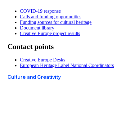
COVID-19 response
Calls and funding opportunities
Funding sources for cultural heritage
Document library
Creative Europe project results
Contact points
Creative Europe Desks
European Heritage Label National Coordinators
Culture and Creativity
This site is managed by the European Commission,
Directorate-General for Education, Youth, Sport and
Culture
Accessibility statement