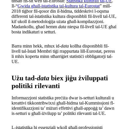
tinsab fis-sit web tal-Eurostat:
Statistika kulturali tal-UE
.
Il-“
Gwida għall-istatistika tal-kultura tal-Eurostat
” mill-
2018 tiġbor fil-qosor din il-ħidma, tiddeskrivi l-oqsma
differenti tal-istatistika kultura disponibbli fil-livell tal-UE,
kif ukoll il-metodoloġija użata għall-kompilazzjoni.
Madankollu, għad hemm
data
nieqsa fil-livell tal-UE għal
bosta indikaturi u setturi.
Barra minn hekk, mhux id-
data
kollha disponibbli fil-
livell tal-Istati Membri tiġi rrappurtata lill-Eurostat, peress
li mhix koperta minn stħarriġiet statistiċi obbligatorji tal-
UE.
Użu tad-
data
biex jiġu żviluppati
politiki rilevanti
Informazzjoni statistika preċiża dwar is-setturi kulturali u
kreattivi tikkontribwixxi għall-ħidma tal-Kummissjoni fl-
identifikazzjoni ta’ miżuri effettivi għall-appoġġ ta’ dawn
is-setturi u għall-iżvilupp ta’ politiki rilevanti tal-UE.
L-istatistika hi essenzjali wkoll għall-professjonisti