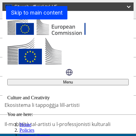
Sit web uffiċjali tal-UE
Temi magħżulin
Skip to main content
Temi magħżulin
Wirt kulturali
Koeżjoni u benessri
Menu
L-ugwaljanza bejn il-ġeneri
Culture and Creativity
Ekosistema li tappoġġja lill-artisti
Agħlaq
You are here:
Il-mobbiltà tal-artisti u l-professjonisti kulturali
Home
Policies
Selected themes