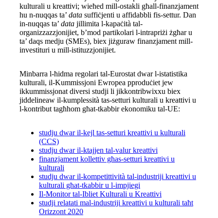
kulturali u kreattivi; wieħed mill-ostakli għall-finanzjament
hu n-nuqqas ta’
data
suffiċjenti u affidabbli fis-settur. Dan
in-nuqqas ta’
data
jillimita l-kapaċità tal-
organizzazzjonijiet, b’mod partikolari l-intrapriżi żgħar u
ta’ daqs medju (SMEs), biex jiżguraw finanzjament mill-
investituri u mill-istituzzjonijiet.
Minbarra l-ħidma regolari tal-Eurostat dwar l-istatistika
kulturali, il-Kummissjoni Ewropea pproduċiet jew
ikkummissjonat diversi studji li jikkontribwixxu biex
jiddelineaw il-kumplessità tas-setturi kulturali u kreattivi u
l-kontribut tagħhom għat-tkabbir ekonomiku tal-UE:
studju dwar il-kejl tas-setturi kreattivi u kulturali
(CCS)
studju dwar il-ktajjen tal-valur kreattivi
finanzjament kollettiv għas-setturi kreattivi u
kulturali
studju dwar il-kompetittività tal-industriji kreattivi u
kulturali għat-tkabbir u l-impjiegi
Il-Monitor tal-Ibliet Kulturali u Kreattivi
studji relatati mal-industriji kreattivi u kulturali taħt
Orizzont 2020