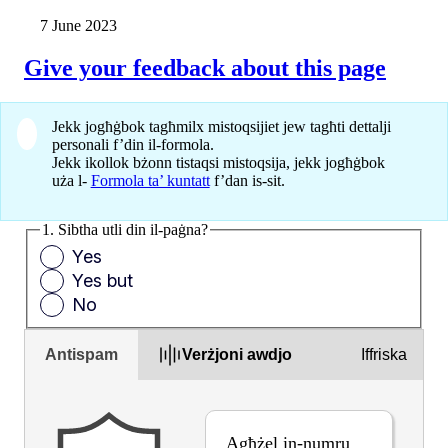
7 June 2023
Give your feedback about this page
Jekk jogħġbok tagħmilx mistoqsijiet jew tagħti dettalji
personali f’din il-formola.
Jekk ikollok bżonn tistaqsi mistoqsija, jekk jogħġbok
uża l-
Formola ta’ kuntatt
f’dan is-sit.
1. Sibtha utli din il-paġna?
Yes
Yes but
No
Antispam
Verżjoni awdjo
Iffriska
Agħżel in-numru