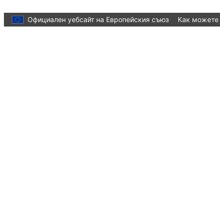
Skip to main content
Официален уебсайт на Европейския съюз
Как можете 
Language:
български
Menu
Culture and Creativity
Затваряне
You are here:
Home
Cultural heritage
Initiatives and success stories
European Heritage Label
European Heritage Label sites
Archaeological Area of Ostia Antica (Italy)