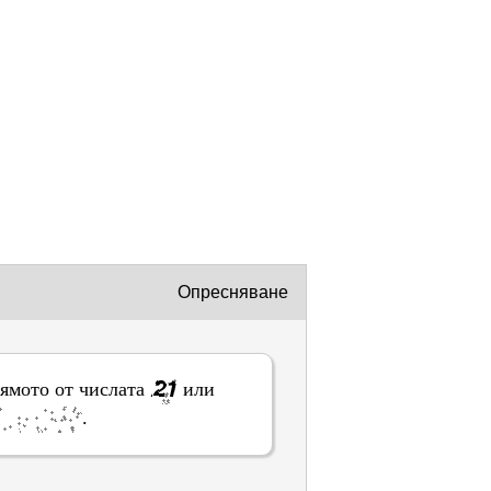
ни в този формуляр.
контакт
на този уебсайт.
Опресняване
лямото от числата
или
.