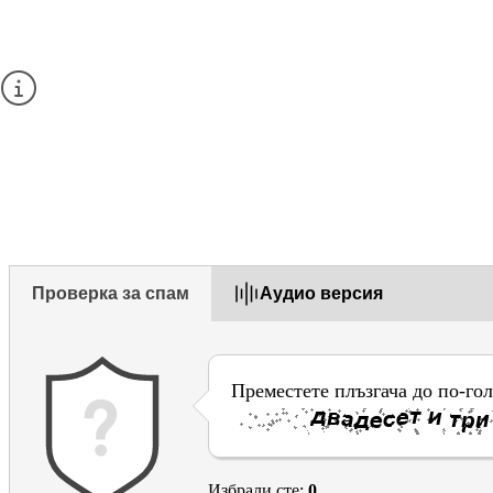
Моля, не задавайте въпроси или не попълвайте лични дан
Ако искате да зададете въпрос, използвайте
формуляра за 
1. Беше ли ви от полза тази страница?
Yes
Yes but
No
Проверка за спам
Aудио версия
Преместете плъзгача до по-го
Избрали сте:
0